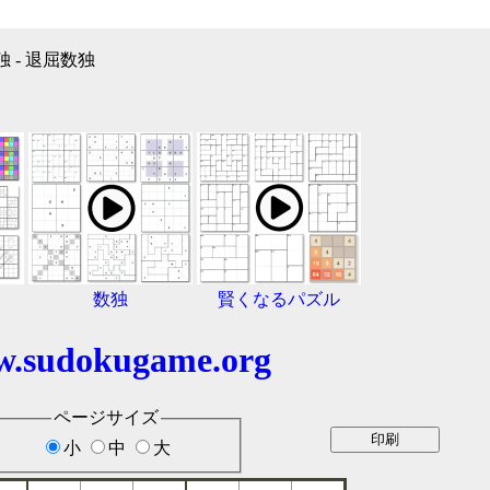
独 - 退屈数独
数独
賢くなるパズル
.sudokugame.org
ページサイズ
小
中
大