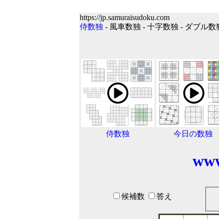
https://jp.samuraisudoku.com
侍数独
- 風車数独 - 十字数独 - ダブル数
侍数独
今日の数独
www
候補数
答え