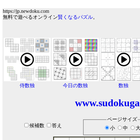
https://jp.newdoku.com
無料で遊べるオンライン
賢くなるパズル
。
侍数独
今日の数独
数独
www.sudokuga
ページサイズ
候補数
答え
小
中