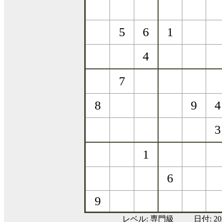
レベル:
専門級
日付: 2