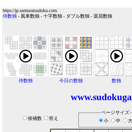
https://jp.samuraisudoku.com
侍数独
- 風車数独 - 十字数独 - ダブル数独 - 退屈数独
侍数独
今日の数独
数独
www.sudokuga
ページサイズ
候補数
答え
小
中