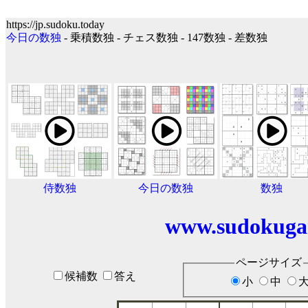
https://jp.sudoku.today
今日の数独
- 乗積数独 - チェス数独 - 147数独 - 差数独
侍数独
今日の数独
数独
www.sudokuga
ページサイズ
候補数
答え
小
中