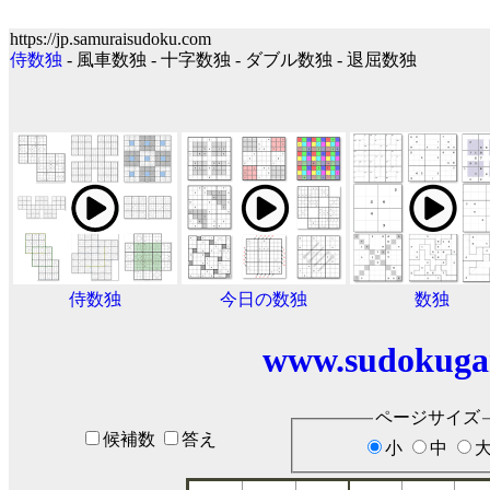
https://jp.samuraisudoku.com
侍数独
- 風車数独 - 十字数独 - ダブル数独 - 退屈数独
侍数独
今日の数独
数独
www.sudokuga
ページサイズ
候補数
答え
小
中