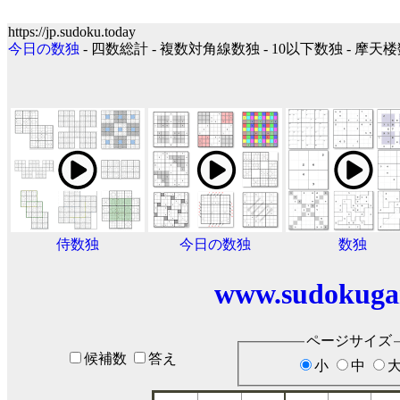
https://jp.sudoku.today
今日の数独
- 四数総計 - 複数対角線数独 - 10以下数独 - 摩天
侍数独
今日の数独
数独
www.sudokuga
ページサイズ
候補数
答え
小
中