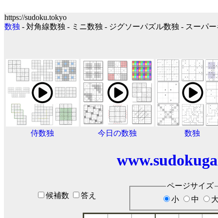
https://sudoku.tokyo
数独
- 対角線数独 - ミニ数独 - ジグソーパズル数独 - スー
侍数独
今日の数独
数独
www.sudokuga
ページサイズ
候補数
答え
小
中