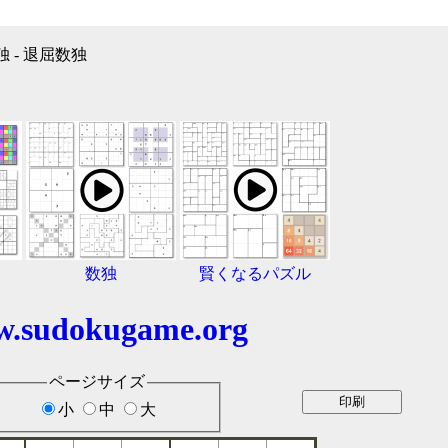
独 - 退屈数独
数独
賢くなるパズル
.sudokugame.org
ページサイズ
小
中
大