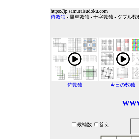
https://jp.samuraisudoku.com
侍数独
- 風車数独 - 十字数独 - ダブル数
侍数独
今日の数独
www
候補数
答え