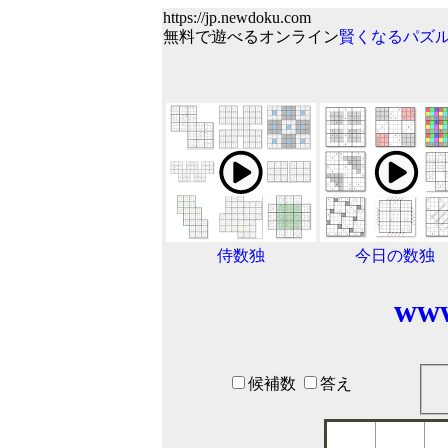
https://jp.newdoku.com
無料で遊べるオンライン
賢くなるパズ
侍数独
今日の数独
www
候補数
答え