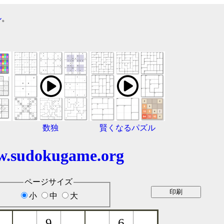
ル
。
数独
賢くなるパズル
.sudokugame.org
ページサイズ
小
中
大