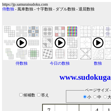
https://jp.samuraisudoku.com
侍数独
- 風車数独 - 十字数独 - ダブル数独 - 退屈数独
侍数独
今日の数独
数独
www.sudokuga
ページサイズ
候補数
答え
小
中