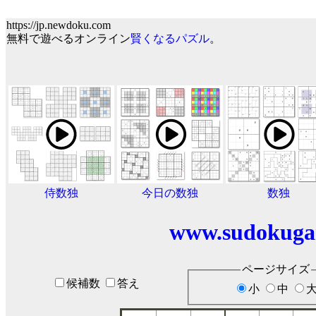
https://jp.newdoku.com
無料で遊べるオンライン
賢くなるパズル
。
侍数独
今日の数独
数独
www.sudokuga
ページサイズ
候補数
答え
小
中