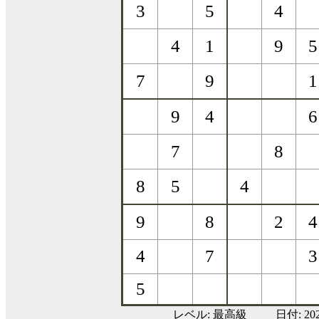
レベル:
最高級
日付: 20