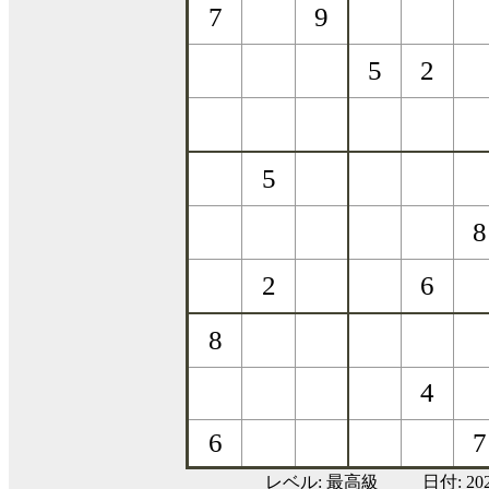
レベル:
最高級
日付: 20