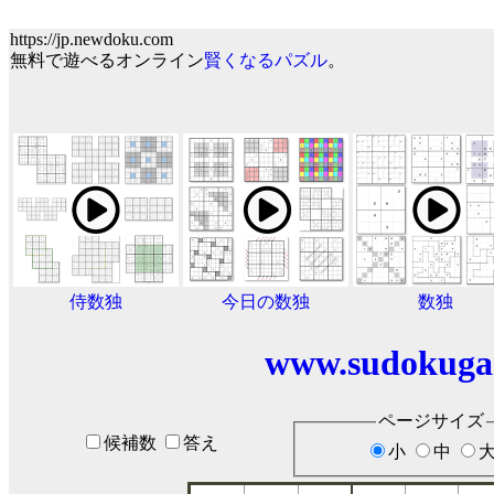
https://jp.newdoku.com
無料で遊べるオンライン
賢くなるパズル
。
侍数独
今日の数独
数独
www.sudokuga
ページサイズ
候補数
答え
小
中