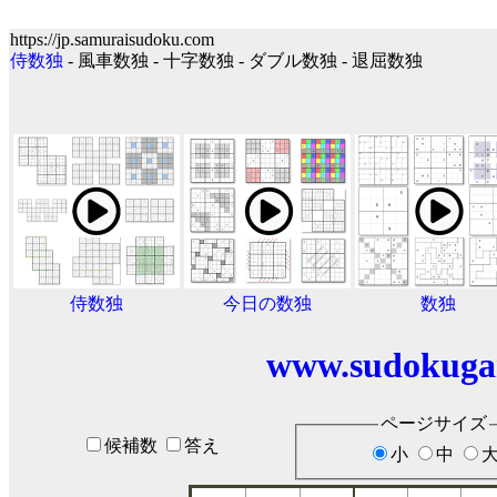
https://jp.samuraisudoku.com
侍数独
- 風車数独 - 十字数独 - ダブル数独 - 退屈数独
侍数独
今日の数独
数独
www.sudokuga
ページサイズ
候補数
答え
小
中