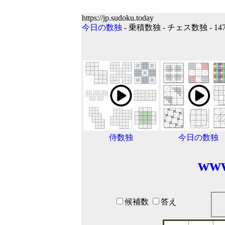
https://jp.sudoku.today
今日の数独
- 乗積数独 - チェス数独 - 14
侍数独
今日の数独
www
候補数
答え