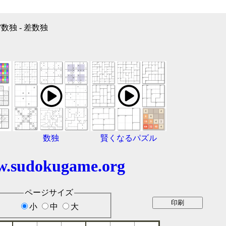
7数独 - 差数独
数独
賢くなるパズル
.sudokugame.org
ページサイズ
小
中
大