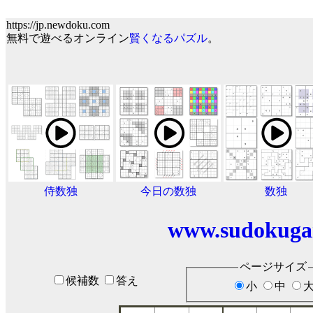
https://jp.newdoku.com
無料で遊べるオンライン
賢くなるパズル
。
侍数独
今日の数独
数独
www.sudokuga
ページサイズ
候補数
答え
小
中