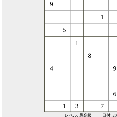
レベル:
最高級
日付: 2