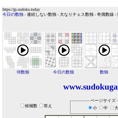
https://jp.sudoku.today
今日の数独
- 連続しない数独 - 大なりチェス数独 - 奇偶数線 -
侍数独
今日の数独
数独
www.sudokuga
ページサイズ
候補数
答え
小
中