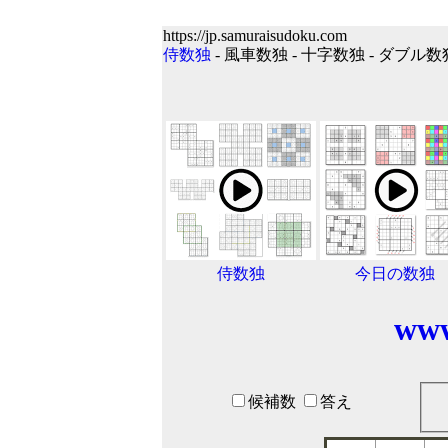
https://jp.samuraisudoku.com
侍数独
- 風車数独 - 十字数独 - ダブル数
侍数独
今日の数独
www
候補数
答え