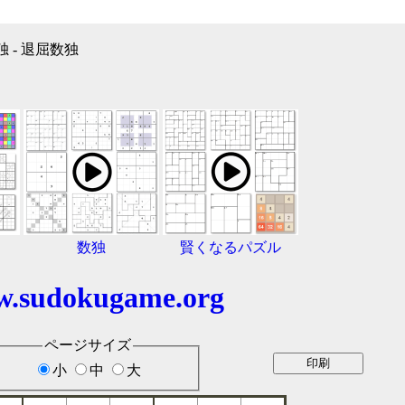
独 - 退屈数独
数独
賢くなるパズル
.sudokugame.org
ページサイズ
小
中
大