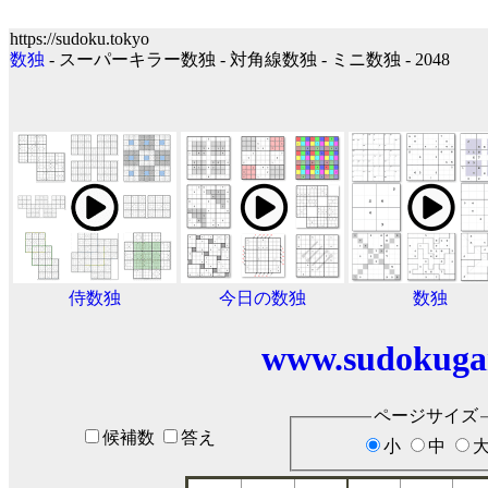
https://sudoku.tokyo
数独
- スーパーキラー数独 - 対角線数独 - ミニ数独 - 2048
侍数独
今日の数独
数独
www.sudokuga
ページサイズ
候補数
答え
小
中