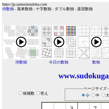
https://jp.samuraisudoku.com
侍数独
- 風車数独 - 十字数独 - ダブル数独 - 退屈数独
侍数独
今日の数独
数独
www.sudokuga
ページサイズ
候補数
答え
小
中