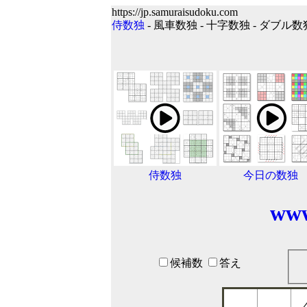
https://jp.samuraisudoku.com
侍数独
- 風車数独 - 十字数独 - ダブル数
侍数独
今日の数独
www
候補数
答え