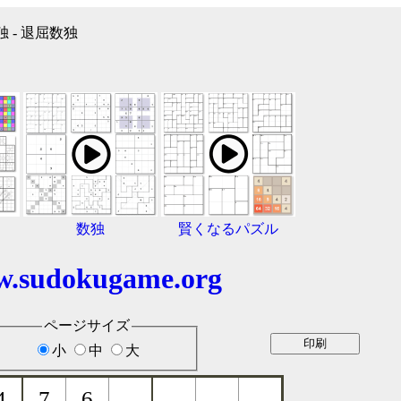
独 - 退屈数独
数独
賢くなるパズル
.sudokugame.org
ページサイズ
小
中
大