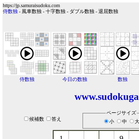
https://jp.samuraisudoku.com
侍数独
- 風車数独 - 十字数独 - ダブル数独 - 退屈数独
侍数独
今日の数独
数独
www.sudokuga
ページサイズ
候補数
答え
小
中