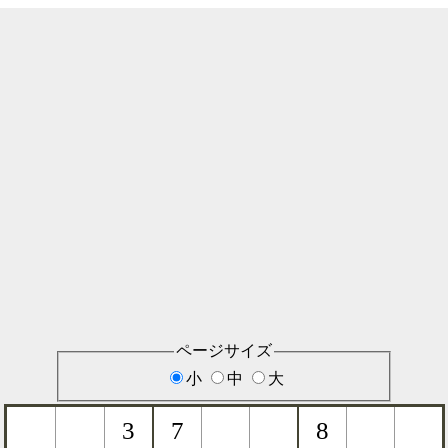
ページサイズ
小
中
大