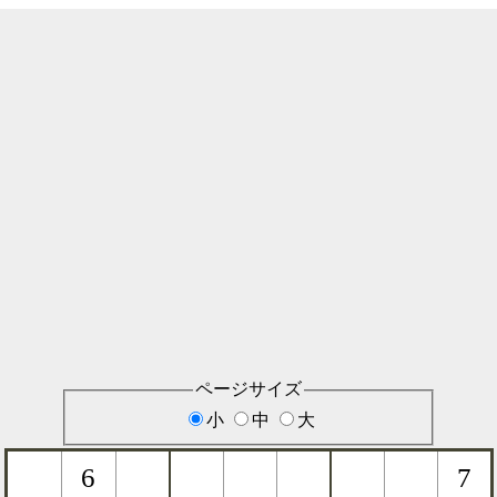
ページサイズ
小
中
大