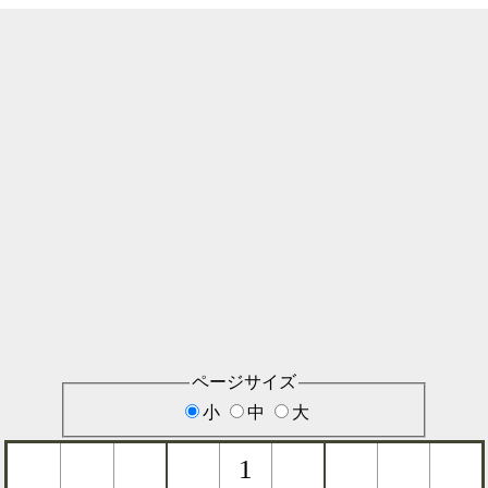
ページサイズ
小
中
大