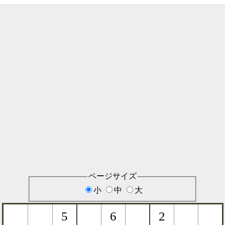
ページサイズ
小
中
大