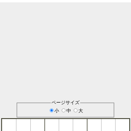
ページサイズ
小
中
大