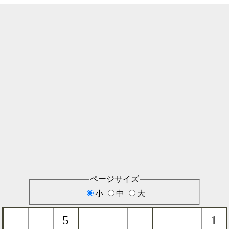
ページサイズ
小
中
大