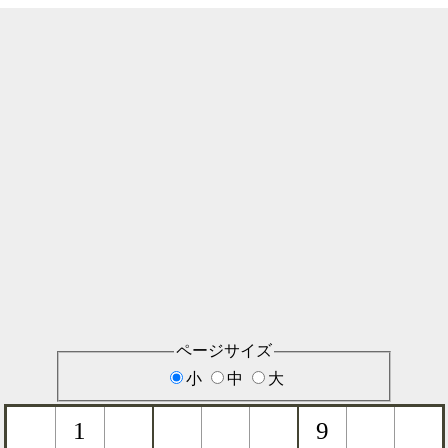
ページサイズ
小
中
大