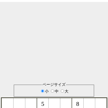
ページサイズ
小
中
大