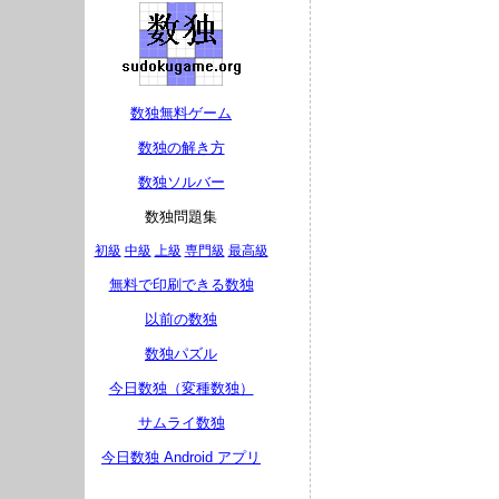
数独無料ゲーム
数独の解き方
数独ソルバー
数独問題集
初級
中級
上級
専門級
最高級
無料で印刷できる数独
以前の数独
数独パズル
今日数独（変種数独）
サムライ数独
今日数独 Android アプリ