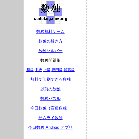
数独無料ゲーム
数独の解き方
数独ソルバー
数独問題集
初級
中級
上級
専門級
最高級
無料で印刷できる数独
以前の数独
数独パズル
今日数独（変種数独）
サムライ数独
今日数独 Android アプリ