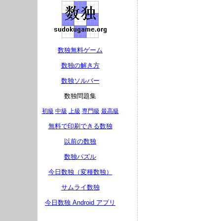
数独無料ゲーム
数独の解き方
数独ソルバー
数独問題集
初級
中級
上級
専門級
最高級
無料で印刷できる数独
以前の数独
数独パズル
今日数独（変種数独）
サムライ数独
今日数独 Android アプリ