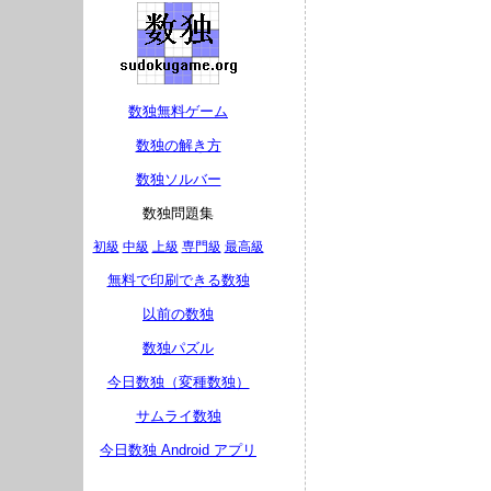
数独無料ゲーム
数独の解き方
数独ソルバー
数独問題集
初級
中級
上級
専門級
最高級
無料で印刷できる数独
以前の数独
数独パズル
今日数独（変種数独）
サムライ数独
今日数独 Android アプリ