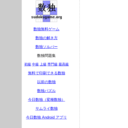
数独無料ゲーム
数独の解き方
数独ソルバー
数独問題集
初級
中級
上級
専門級
最高級
無料で印刷できる数独
以前の数独
数独パズル
今日数独（変種数独）
サムライ数独
今日数独 Android アプリ