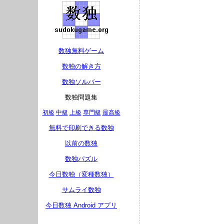
数独無料ゲーム
数独の解き方
数独ソルバー
数独問題集
初級
中級
上級
専門級
最高級
無料で印刷できる数独
以前の数独
数独パズル
今日数独（変種数独）
サムライ数独
今日数独 Android アプリ