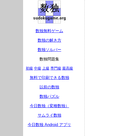
数独無料ゲーム
数独の解き方
数独ソルバー
数独問題集
初級
中級
上級
専門級
最高級
無料で印刷できる数独
以前の数独
数独パズル
今日数独（変種数独）
サムライ数独
今日数独 Android アプリ