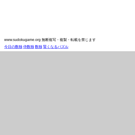
www.sudokugame.org 無断複写・複製・転載を禁じます
今日の数独
侍数独
数独
賢くなるパズル