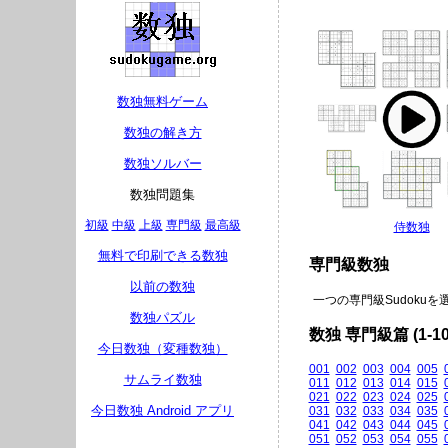
数独無料ゲーム
数独の解き方
数独ソルバー
数独問題集
初級
中級
上級
専門級
最高級
侍数独
無料で印刷できる数独
専門級数独
以前の数独
一つの専門級Sudokuを選
数独パズル
数独 専門級篇 (1-10
今日数独（変種数独）
001
002
003
004
005
サムライ数独
011
012
013
014
015
021
022
023
024
025
今日数独 Android アプリ
031
032
033
034
035
041
042
043
044
045
051
052
053
054
055