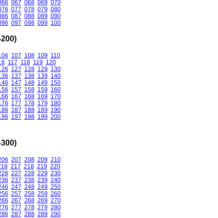
066
067
068
069
070
076
077
078
079
080
086
087
088
089
090
096
097
098
099
100
200)
106
107
108
109
110
16
117
118
119
120
126
127
128
129
130
136
137
138
139
140
146
147
148
149
150
156
157
158
159
160
166
167
168
169
170
176
177
178
179
180
186
187
188
189
190
196
197
198
199
200
300)
206
207
208
209
210
216
217
218
219
220
226
227
228
229
230
236
237
238
239
240
246
247
248
249
250
256
257
258
259
260
266
267
268
269
270
276
277
278
279
280
286
287
288
289
290